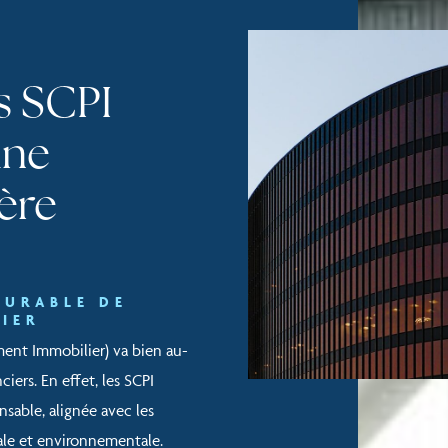
s SCPI
une
ière
DURABLE DE
IER
ement Immobilier) va bien au-
iers. En effet, les SCPI
sable, alignée avec les
iale et environnementale.