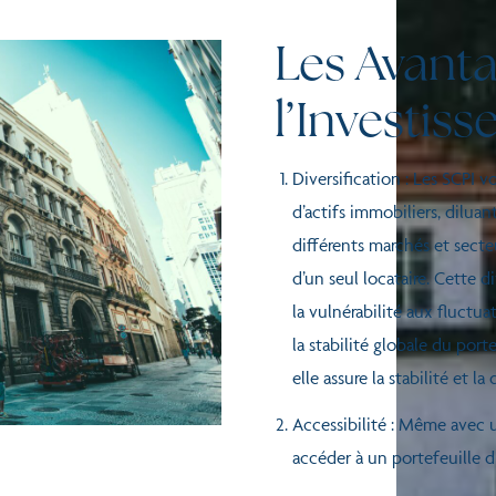
Les Avanta
l’Investis
Diversification : Les SCPI v
d’actifs immobiliers, diluan
différents marchés et secteu
d’un seul locataire. Cette d
la vulnérabilité aux fluctu
la stabilité globale du port
elle assure la stabilité et la
Accessibilité : Même avec 
accéder à un portefeuille di