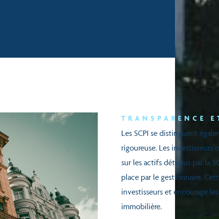
TRANSPARENCE 
Les SCPI se distinguent égale
rigoureuse. Les investisseurs
sur les actifs détenus par la S
place par le gestionnaire. Cet
investisseurs et encourage les
immobilière.