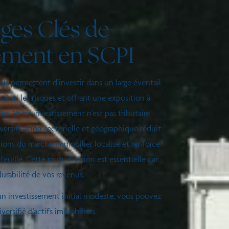
ges Clés de
sement en SCPI
ous permettent d’investir dans un large éventail
t ainsi les risques et offrant une exposition à
rs. Votre investissement n’est pas tributaire
iversification sectorielle et géographique réduit
ations du marché immobilier localisé et renforce
efeuille. Cette mutualisation est essentielle car
 durabilité de vos revenus.
un investissement initial modeste, vous pouvez
versifié d’actifs immobiliers.