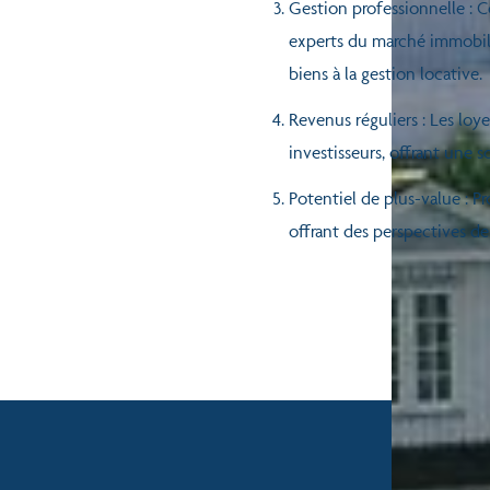
Gestion professionnelle : C
experts du marché immobilie
biens à la gestion locative.
Revenus réguliers : Les loy
investisseurs, offrant une s
Potentiel de plus-value : Pr
offrant des perspectives de