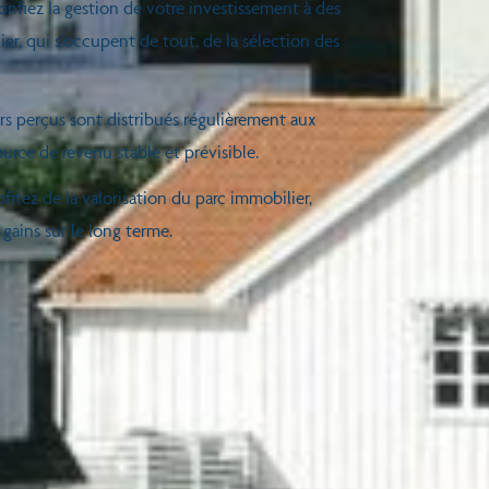
onfiez la gestion de votre investissement à des
r, qui s’occupent de tout, de la sélection des
ers perçus sont distribués régulièrement aux
ource de revenu stable et prévisible.
ofitez de la valorisation du parc immobilier,
 gains sur le long terme.